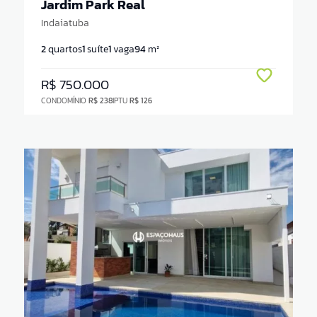
Jardim Park Real
Indaiatuba
2
quartos
1
suíte
1
vaga
94
m²
R$ 750.000
CONDOMÍNIO
R$ 238
IPTU
R$ 126