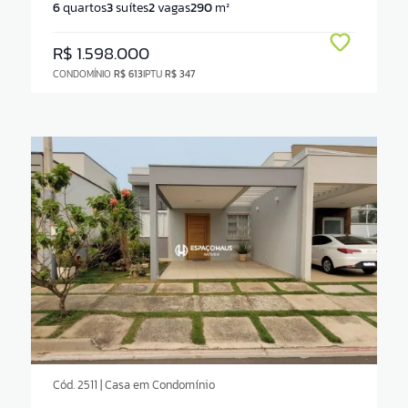
6
quartos
3
suítes
2
vagas
290
m²
R$ 1.598.000
CONDOMÍNIO
R$ 613
IPTU
R$ 347
Cód. 2511 | Casa em Condomínio