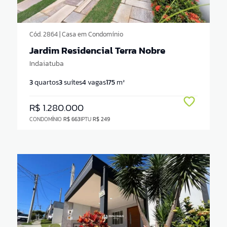
Cód. 2864 | Casa em Condomínio
Jardim Residencial Terra Nobre
Indaiatuba
3
quartos
3
suítes
4
vagas
175
m²
R$ 1.280.000
CONDOMÍNIO
R$ 663
IPTU
R$ 249