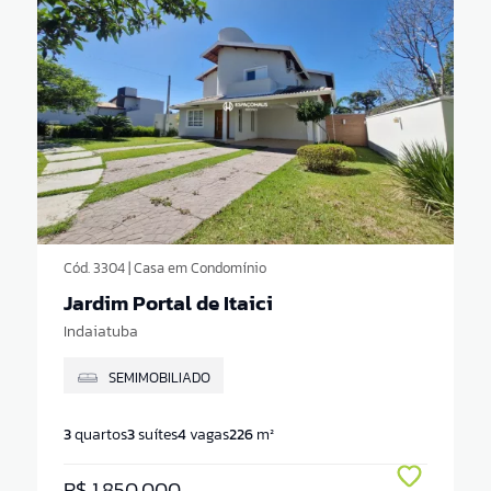
Cód. 3304 | Casa em Condomínio
Jardim Portal de Itaici
Indaiatuba
SEMIMOBILIADO
3
quartos
3
suítes
4
vagas
226
m²
R$ 1.850.000