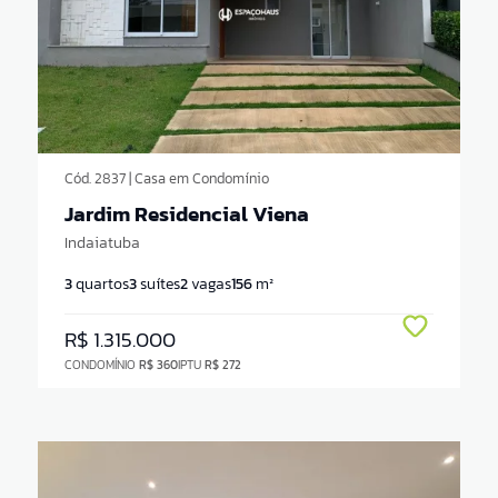
Vagas
1+
2+
3+
Mobília
Comodidades
Cód. 2837 | Casa em Condomínio
Jardim Residencial Viena
Indaiatuba
3
quartos
3
suítes
2
vagas
156
m²
R$ 1.315.000
CONDOMÍNIO
R$ 360
IPTU
R$ 272