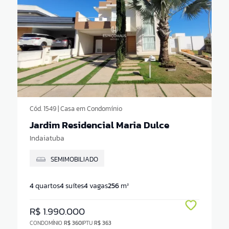
Cód. 1549 | Casa em Condomínio
Jardim Residencial Maria Dulce
Indaiatuba
SEMIMOBILIADO
4
quartos
4
suítes
4
vagas
256
m²
R$ 1.990.000
CONDOMÍNIO
R$ 360
IPTU
R$ 363