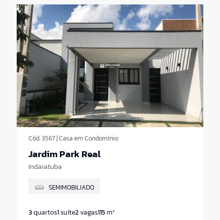
Cód. 3567 | Casa em Condomínio
Jardim Park Real
Indaiatuba
SEMIMOBILIADO
3
quartos
1
suíte
2
vagas
115
m²