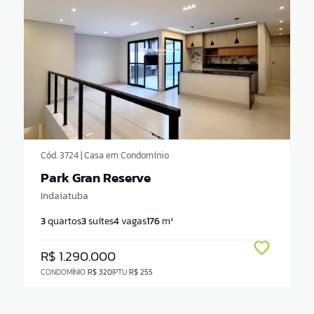
Cód. 3724 | Casa em Condomínio
Park Gran Reserve
Indaiatuba
3
quartos
3
suítes
4
vagas
176
m²
R$ 1.290.000
CONDOMÍNIO
R$ 320
IPTU
R$ 255