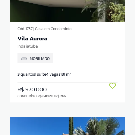
Cód. 1757 | Casa em Condomínio
Vila Aurora
Indaiatuba
MOBILIADO
3
quartos
1
suíte
4
vagas
181
m²
R$ 970.000
CONDOMÍNIO
R$ 640
IPTU
R$ 266