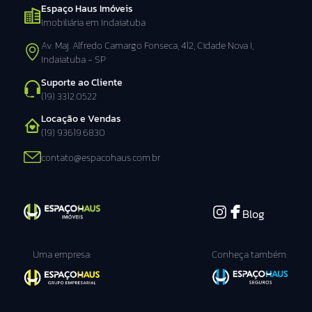
Espaço Haus Imóveis
Imobiliária em Indaiatuba
Av. Maj. Alfredo Camargo Fonseca, 412, Cidade Nova I,
Indaiatuba - SP
Suporte ao Cliente
(19) 3312.0522
Locação e Vendas
(19) 93619.6830
contato@espacohaus.com.br
Blog
Uma empresa:
Conheça também: