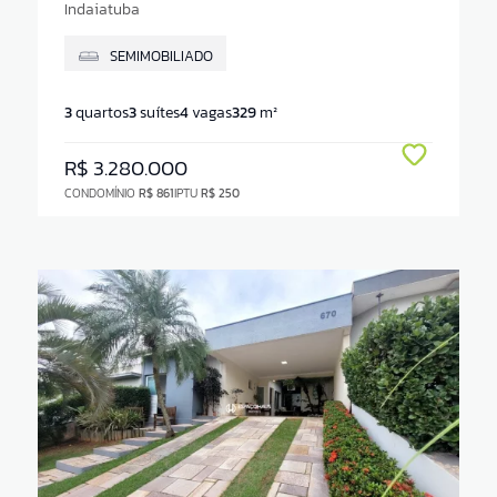
Indaiatuba
SEMIMOBILIADO
3
quartos
3
suítes
4
vagas
329
m²
R$ 3.280.000
CONDOMÍNIO
R$ 861
IPTU
R$ 250