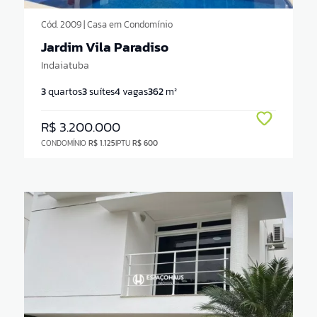
Cód. 2009 | Casa em Condomínio
Jardim Vila Paradiso
Indaiatuba
3
quartos
3
suítes
4
vagas
362
m²
R$ 3.200.000
CONDOMÍNIO
R$ 1.125
IPTU
R$ 600