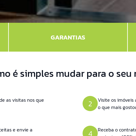
GARANTIAS
mo é simples mudar para o seu n
e as visitas nos que
Visite os imóvei
2
o que mais gosto
ceitas e envie a
Receba o contrato
4