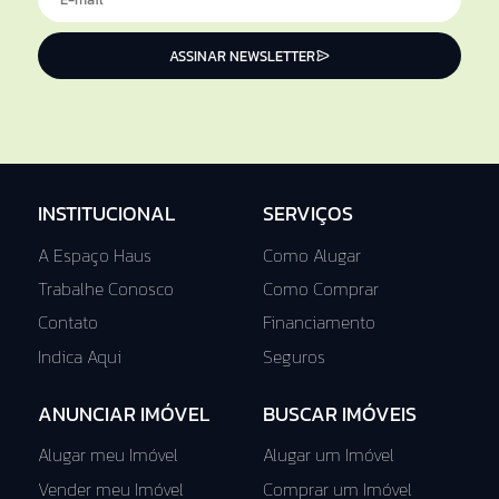
ASSINAR NEWSLETTER
INSTITUCIONAL
SERVIÇOS
A Espaço Haus
Como Alugar
Trabalhe Conosco
Como Comprar
Contato
Financiamento
Indica Aqui
Seguros
ANUNCIAR IMÓVEL
BUSCAR IMÓVEIS
Alugar meu Imóvel
Alugar um Imóvel
Vender meu Imóvel
Comprar um Imóvel