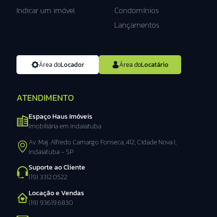
Indicar um imóvel
Condomínios
Lançamentos
Área do
Locador
Área do
Locatário
ATENDIMENTO
Espaço Haus Imóveis
Imobiliária em Indaiatuba
Av. Maj. Alfredo Camargo Fonseca, 412, Cidade Nova I,
Indaiatuba - SP
Suporte ao Cliente
(19) 3312.0522
Locação e Vendas
(19) 93619.6830