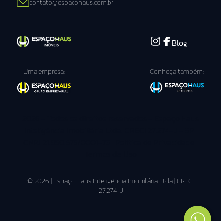
contato@espacohaus.com.br
Blog
Uma empresa:
Conheça também:
2026 - Todos os direitos reservados - Espaço Haus
Inteligência Imobiliária Ltda. CRECI 27.274-J - SP |
CNPJ 21.850.575/0001-73 |
Política de Privacidade
|
Termos de Uso
© 2026 | Espaço Haus Inteligência Imobiliária Ltda | CRECI
27.274-J