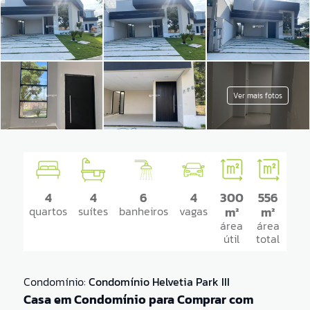
Ver mais fotos
4
4
6
4
300
556
quartos
suítes
banheiros
vagas
m²
m²
área
área
útil
total
Condomínio:
Condomínio Helvetia Park III
Casa em Condomínio para Comprar com